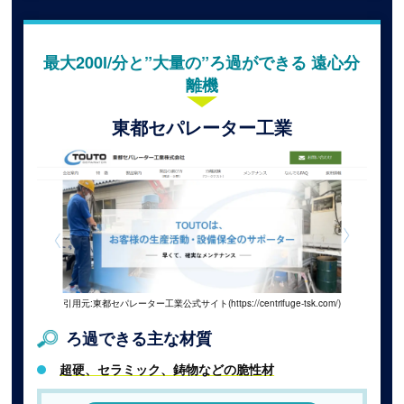
最大200l/分と”大量の”ろ過ができる 遠心分
離機
東都セパレーター工業
引用元:東都セパレーター工業公式サイト(https://centrifuge-tsk.com/)
ろ過できる主な材質
超硬、セラミック、鋳物などの脆性材