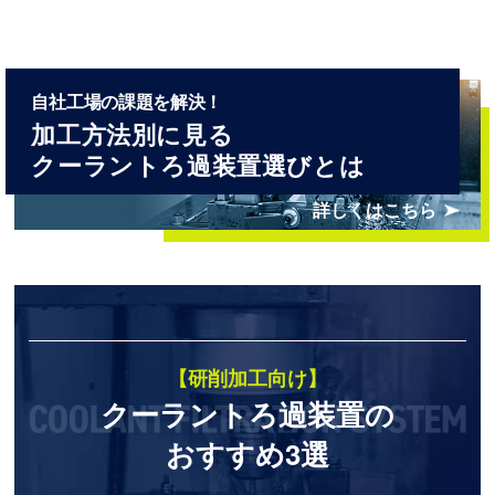
⾃社⼯場の課題を解決！
加工方法別に見る
クーラントろ過装置選びとは
詳しくはこちら
【研削加工向け】
クーラントろ過装置の
おすすめ3選