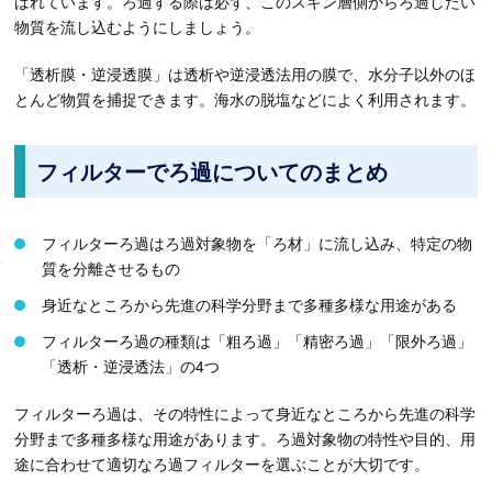
ばれています。ろ過する際は必ず、このスキン層側からろ過したい
物質を流し込むようにしましょう。
「透析膜・逆浸透膜」は透析や逆浸透法用の膜で、水分子以外のほ
とんど物質を捕捉できます。海水の脱塩などによく利用されます。
フィルターでろ過についてのまとめ
フィルターろ過はろ過対象物を「ろ材」に流し込み、特定の物
質を分離させるもの
身近なところから先進の科学分野まで多種多様な用途がある
フィルターろ過の種類は「粗ろ過」「精密ろ過」「限外ろ過」
「透析・逆浸透法」の4つ
フィルターろ過は、その特性によって身近なところから先進の科学
分野まで多種多様な用途があります。ろ過対象物の特性や目的、用
途に合わせて適切なろ過フィルターを選ぶことが大切です。