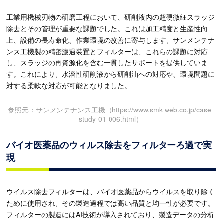
工業用機械刃物の研磨工程において、研削液内の超硬微細スラッジ
除去とその管理が重要な課題でした。これは加工精度と生産性向
上、設備の長寿命化、作業環境の改善に寄与します。サンメンテナ
ンス工機製の精密濾過装置とフィルターは、これらの課題に対応
し、スラッジの再資源化を含む一貫したサポートを提供していま
す。これにより、水溶性研削液から研削油への対応や、環境問題に
対する柔軟な対応が可能となりました。
参照元：サンメンテナンス工機（https://www.smk-web.co.jp/case-
study-01-006.html）
バイオ医薬品のウィルス除去をフィルターろ過で実
現
ウイルス除去フィルターは、バイオ医薬品からウイルスを取り除く
ために使用され、その製造過程では高い品質と均一性が必要です。
フィルターの製造にはAI技術が導入されており、製造データの分析