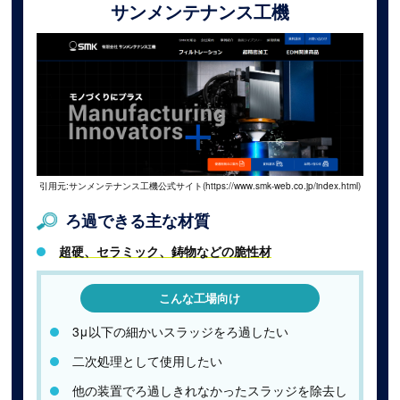
サンメンテナンス工機
引用元:サンメンテナンス工機公式サイト(https://www.smk-web.co.jp/index.html)
ろ過できる主な材質
超硬、セラミック、鋳物などの脆性材
こんな工場向け
3μ以下の細かいスラッジをろ過したい
二次処理として使用したい
他の装置でろ過しきれなかったスラッジを除去し