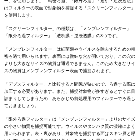
ー」を使用します。「精密ろ過」「限外ろ過」「透析・逆浸透法」
はフィルターの表面で対象物を捕捉する「スクリーンフィルター」
を使用します。
「スクリーンフィルター」の種類は、「メンブレンフィルター」
「限外ろ過フィルター」「透析膜・逆浸透膜」の3つです。
「メンブレンフィルター」は細菌類やウイルスを除去するための精
密ろ過で用いられます。表面には微細な穴が開いており、この穴の
よりも大きなサイズの物質は通過できません。このため大きなサイ
ズの物質はメンブレンフィルター表面で捕捉されます。
「デプスフィルター」と比較すると間隙が狭いので、ろ過する際は
加圧する必要があります。また、捕捉対象物が多すぎるとすぐに目
詰まりしてしまうため、あらかじめ前処理用のフィルターでろ過し
ておきましょう。
「限外ろ過フィルター」は「メンブレンフィルター」よりのサイズ
の小さい物質を捕捉可能です。ウイルスやタンパク質の濃縮によく
用いられます。表・裏があり、対象物を捕捉する面はスキン層と呼