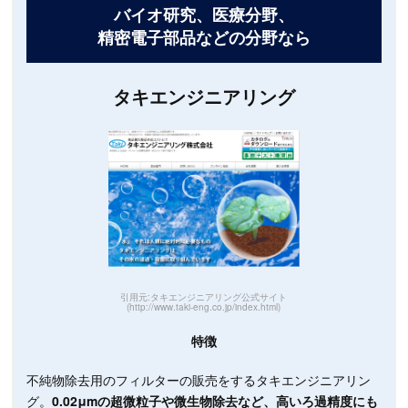
バイオ研究、医療分野、
精密電子部品などの分野なら
タキエンジニアリング
引用元:タキエンジニアリング公式サイト
(http://www.taki-eng.co.jp/index.html)
特徴
不純物除去用のフィルターの販売をするタキエンジニアリン
グ。
0.02μmの超微粒子や微生物除去など、高いろ過精度にも