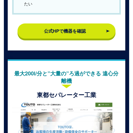
たい
公式HPで機器を確認
最大200l/分と”大量の”ろ過ができる 遠心分
離機
東都セパレーター工業