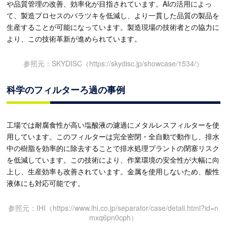
や品質管理の改善、効率化が目指されています。AIの活用によっ
て、製造プロセスのバラツキを低減し、より一貫した品質の製品を
生産することが可能になっています。製造現場の技術者との協力に
より、この技術革新が進められています。
参照元：SKYDISC（https://skydisc.jp/showcase/1534/）
科学のフィルターろ過の事例
工場では耐腐食性が高い塩酸液の濾過にメタルレスフィルターを使
用しています。このフィルターは完全密閉・全自動で動作し、排水
中の樹脂を効率的に除去することで排水処理プラントの閉塞リスク
を低減しています。この技術により、作業環境の安全性が大幅に向
上し、生産効率も改善されています。金属を使用しないため、酸性
液体にも対応可能です。
参照元：IHI（https://www.ihi.co.jp/separator/case/detail.html?id=n
mxq6pn0cph）