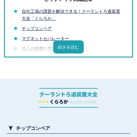
自社工場の課題を解決できる！クーラントろ過装置
大全「くらろか」
チップコンベア
マグネットセパレーター
遠心分離機の基礎知識
フィルターの基礎知識
クーラントろ過装置メーカー一覧
クーラントろ過装置とは？導入前に知っておきたい
基礎知識
加工液の課題と解決方法
【素材・加工液別】スラッジ除去装置
チップコンベア