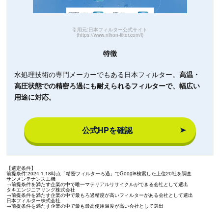
引用元:日本フィルター公式サイト
(https://www.nihon-filter.com/l)
特徴
水処理技術の専門メーカーでもある日本フィルター。
高温・
高圧状態での精密ろ過にも耐えられるフィルターで、幅広い
用途に対応。
公式HPを確認
【選定条件】
前提条件:2024.1.18時点「精密フィルターろ過」でGoogle検索した上位20社を調査
サンメンテナンス工機
→前提条件を満たす企業の中で唯一マテリアルリサイクルができる会社として選出
タキエンジニアリング株式会社
→前提条件を満たす企業の中で最もろ過精度が高いフィルターがある会社として選出
日本フィルター株式会社
→前提条件を満たす企業の中で最も最高使用温度が高い会社として選出