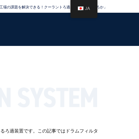
工場の課題を解決できる！クーラントろ過装置大全「くらろか」
JA
いるろ過装置です。この記事ではドラムフィルタ