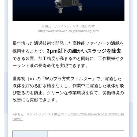
引用元：サンメンテナンス工機公式HP
https://www.smk-web.co.jp/filtration-sgl.html
長年培った濾過技術で開発した高性能ファイバーの濾紙を
3μm以下の細かいスラッジを除去
採用することで、
できる装置。加工精度が高まるのと同時に、工作機械やク
ーラント液の長寿命化を実現できます。
世界初（※）の「Wカプラ方式フィルター」で、濾過した
液体を貯める貯水槽をなくし、作業中に濾過した液体が飛
び散るのを防止。クリーンな作業環境を保て、労働環境の
改善にも貢献できます。
※参照元：サンメンテナンス工機公式HP
（https://www.smk-web.co.jp/filtration-sg
l.html）