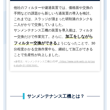
他社のフィルターや濾過装置では、価格面や交換の
手間などの課題から新しいろ過装置の導入を検討。
これまでは、スラッジが溜まった研削液のタンクを
二人がかりで交換していました。
サンメンテナンス工機の装置を導入後は、フィルタ
加工をしながら
ー交換だけで作業完了。さらに、
フィルター交換ができる
ようになったことで、30
分程度かかる交換作業中も、継続して加工ができる
ことで生産性が向上しました。
※参照元：サンメンテナンス工機公式HP
（https://www.smk-web.co.jp/cas
e-study-01-008.html）
サンメンテナンス工機とは？