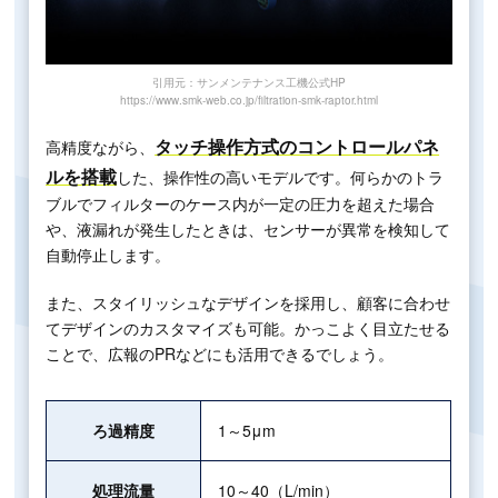
引用元：サンメンテナンス工機公式HP
https://www.smk-web.co.jp/filtration-smk-raptor.html
タッチ操作方式のコントロールパネ
高精度ながら、
ルを搭載
した、操作性の高いモデルです。何らかのトラ
ブルでフィルターのケース内が一定の圧力を超えた場合
や、液漏れが発生したときは、センサーが異常を検知して
自動停止します。
また、スタイリッシュなデザインを採用し、顧客に合わせ
てデザインのカスタマイズも可能。かっこよく目立たせる
ことで、広報のPRなどにも活用できるでしょう。
ろ過精度
1～5μm
処理流量
10～40（L/min）