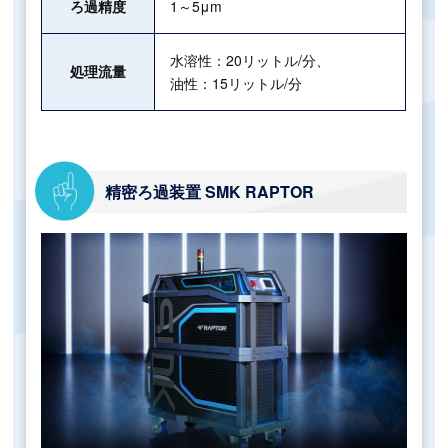
ろ過精度
1～5μm
水溶性：20リットル/分、
処理流量
油性：15リットル/分
精密ろ過装置 SMK RAPTOR