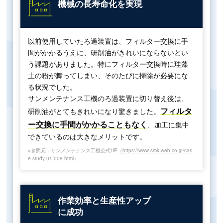
機械の長寿命化を実現
以前使用していたろ過装置は、フィルター交換に手
間がかかるうえに、研削油がきれいにならないとい
う課題がありました。特にフィルター交換時に珪藻
土の粉が舞ってしまい、そのたびに掃除が必要にな
る状況でした。
サンメンテナンス工機のろ過装置に切り替え後は、
フィルタ
研削油がとてもきれいになり驚きました。
ー交換に手間がかかることもなく
、加工に集中
できているのは大きなメリットです。
※参照元：サンメンテナンス工機公式HP
（https://www.smk-web.co.jp/cas
e-study-01-008.html）
作業効率と生産性アップ
に成功