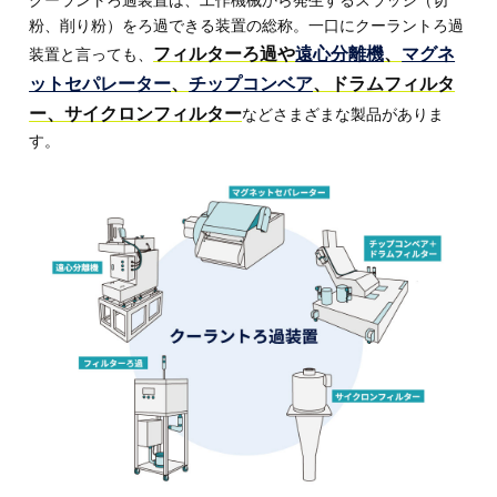
粉、削り粉）をろ過できる装置の総称。一口にクーラントろ過
フィルターろ過や
遠心分離機
、
マグネ
装置と言っても、
ットセパレーター
、
チップコンベア
、ドラムフィルタ
ー、サイクロンフィルター
などさまざまな製品がありま
す。