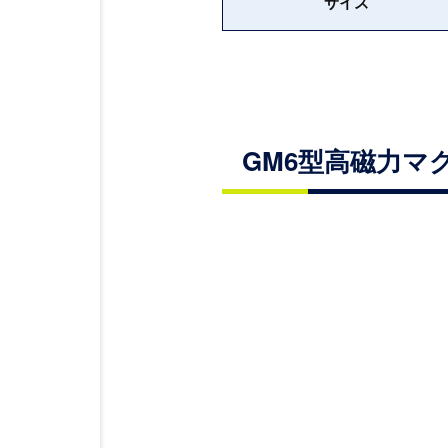
サイズ
GM6型高磁力マ