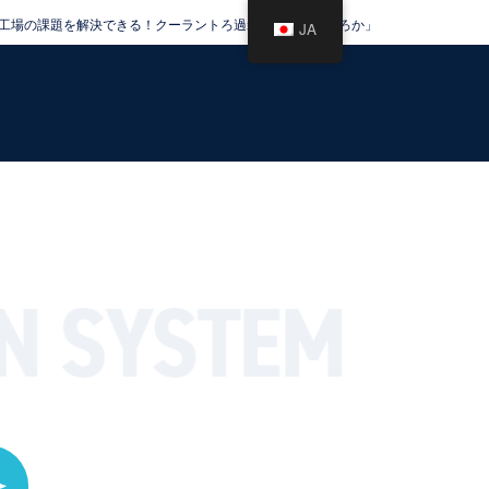
工場の課題を解決できる！クーラントろ過装置大全「くらろか」
JA