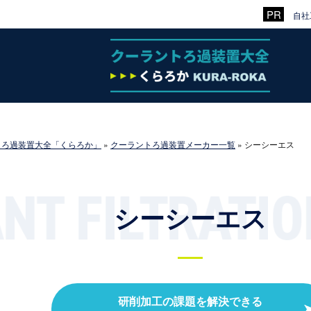
自社
トろ過装置大全「くらろか」
»
クーラントろ過装置メーカー一覧
»
シーシーエス
シーシーエス
研削加工の課題を解決できる