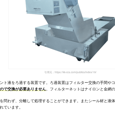
引用元：https://kk-ccs.com/publics/index/19/
ント液をろ過する装置です。ろ過装置はフィルター交換の手間や
ので交換が必要ありません
。フィルターネットはナイロンと金網
を問わず、分離して処理することができます。またシール材と液
れています。