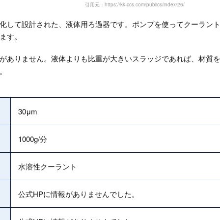
引用元：https://kk-ccs.com/publics/index/26/
化して設計された、液体用ろ過器です。ポンプを使ってクーラン
ます。
がありません。液体よりも比重が大きいスラッジであれば、材質
。
30μm
1000g/分
水溶性クーラント
公式HPに情報がありませんでした。