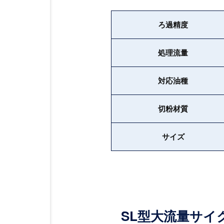
ろ過精度
処理流量
対応油種
切粉材質
サイズ
SL型大流量サイ