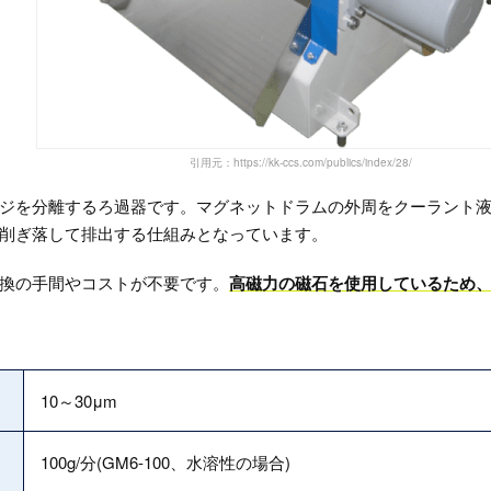
引用元：https://kk-ccs.com/publics/index/28/
ジを分離するろ過器です。マグネットドラムの外周をクーラント
削ぎ落して排出する仕組みとなっています。
換の手間やコストが不要です。
高磁力の磁石を使用しているため
10～30μm
100g/分(GM6-100、水溶性の場合)