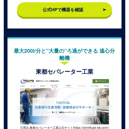
公式HPで機器を確認
最大200l/分と”大量の”ろ過ができる 遠心分
離機
東都セパレーター工業
引用元:東都セパレーター工業公式サイト(https://centrifuge-tsk.com/)