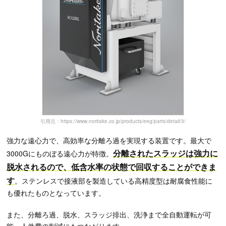
引用元：https://www.noritake.co.jp/products/eeg/parts/detail/3/
強力な遠心力で、高効率な分離ろ過を実現する装置です。最大で
分離されたスラッジは強力に
3000Gにものぼる遠心力が特徴。
脱水されるので、低含水率の状態で回収することができま
す
。ステンレスで接液部を製造している高精度型は耐腐食性能に
も優れたものとなっています。
また、分離ろ過、脱水、スラッジ排出、洗浄まで全自動運転が可