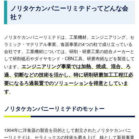
ノリタケカンパニーリミテドってどんな会
社？
ノリタケカンパニーリミテドは、工業機材、エンジニアリング、セ
ラミック・マテリアル事業、食器事業の4つの柱で成り立っている
会社です。工業機材については、研削・研磨工業の総合メーカーと
して研削砥石やダイヤモンド・CBN工具、研磨布紙などを製造して
エンジニアリング事業では加熱、焼成、混合、ろ
います。
過、切断などの技術を活かし、特に研削研磨加工工程江必
要になるろ過装置でのソリューションを得意としていま
す
。
ノリタケカンパニーリミテドのモットー
1904年に洋食器の製造を目的として創立されたノリタケカンパニ
ーリミテドは、セラミックスの技術を磨き上げ、核として新規事業