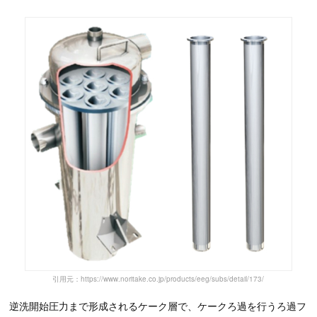
引用元：https://www.noritake.co.jp/products/eeg/subs/detail/173/
逆洗開始圧力まで形成されるケーク層で、ケークろ過を行うろ過フ