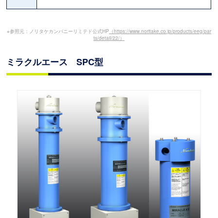
※参照元：ノリタケカンパニーリミテド公式HP
（https://www.noritake.co.jp/products/eeg/par
ts/detail/22/）
ミラクルエース SPC型