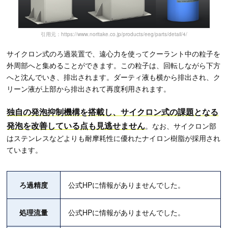
引用元：https://www.noritake.co.jp/products/eeg/parts/detail/4/
サイクロン式のろ過装置で、遠心力を使ってクーラント中の粒子を
外周部へと集めることができます。この粒子は、回転しながら下方
へと沈んでいき、排出されます。ダーティ液も横から排出され、ク
リーン液が上部から排出されて再度利用されます。
独自の発泡抑制機構を搭載し、サイクロン式の課題となる
発泡を改善している点も見逃せません
。なお、サイクロン部
はステンレスなどよりも耐摩耗性に優れたナイロン樹脂が採用され
ています。
ろ過精度
公式HPに情報がありませんでした。
処理流量
公式HPに情報がありませんでした。