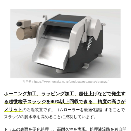
引用元：https://www.noritake.co.jp/products/eeg/parts/detail/22/
ホーニング加工、ラッピング加工、超仕上げなどで発生す
る超微粒子スラッジを90%以上回収できる、精度の高さが
メリット
のろ過装置です。ゴムローラーを最適化設計することで
スラッジの脱水率を高めることに成功しています。
ドラムの表面を硬化処理し、高耐久性を実現。処理液流路を独自開