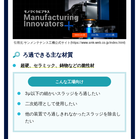
引用元:サンメンテナンス工機公式サイト(https://www.smk-web.co.jp/index.html)
ろ過できる主な材質
超硬、セラミック、鋳物などの脆性材
こんな工場向け
3μ以下の細かいスラッジをろ過したい
二次処理として使用したい
他の装置でろ過しきれなかったスラッジを除去し
たい