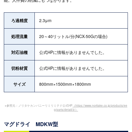
能。人件費の削減にもつながります。
ろ過精度
2.3μm
処理流量
20～40リットル/分(NCX-50Gの場合)
対応油種
公式HPに情報がありませんでした。
切粉材質
公式HPに情報がありませんでした。
サイズ
800mm×1500mm×1800mm
※参照元：ノリタケカンパニーリミリミテド公式HP
（https://www.noritake.co.jp/products/ee
g/parts/detail/3/）
マグドライ MDKW型