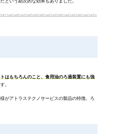
したという副次的な効果もありました。
6%ad%af%e3%81%ae%e8%a3%bd%e9%80%a0%e3%83%a9%e3%82%a4%e3%
ントはもちろんのこと、食用油のろ過装置にも強
ます。
仕様がアトラステクノサービスの製品の特徴。ろ