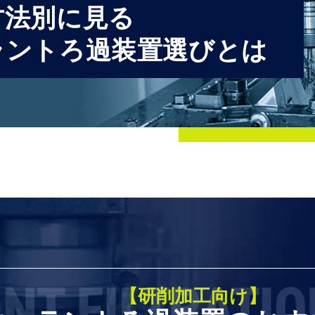
方法別に見る
ラントろ過装置選びとは
【研削加工向け】