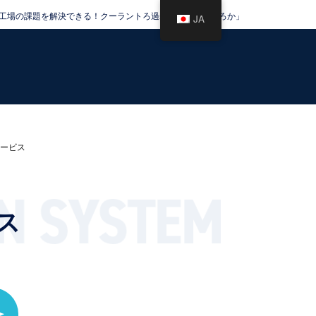
工場の課題を解決できる！クーラントろ過装置大全「くらろか」
JA
ービス
ス