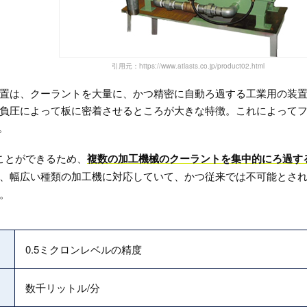
引用元：https://www.atlasts.co.jp/product02.html
置は、クーラントを大量に、かつ精密に自動ろ過する工業用の装
負圧によって板に密着させるところが大きな特徴。これによって
。
ことができるため、
複数の加工機械のクーラントを集中的にろ過す
、幅広い種類の加工機に対応していて、かつ従来では不可能とさ
。
0.5ミクロンレベルの精度
数千リットル/分