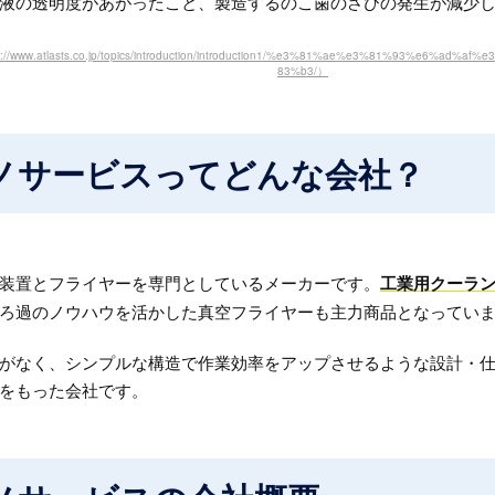
液の透明度があがったこと、製造するのこ歯のさびの発生が減少
s://www.atlasts.co.jp/topics/introduction/introduction1/%e3%81%ae%e3%81%93%e
83%b3/）
ノサービスってどんな会社？
装置とフライヤーを専門としているメーカーです。
工業用クーラ
ろ過のノウハウを活かした真空フライヤーも主力商品となってい
がなく、シンプルな構造で作業効率をアップさせるような設計・
をもった会社です。