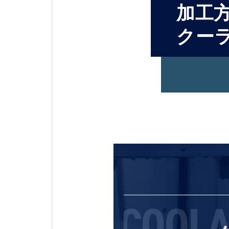
加工
クー