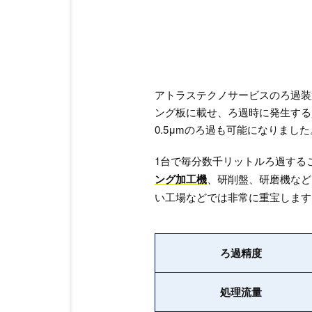
アトラステクノサービスのろ過装
ング板に載せ、ろ過時に発生する
0.5μmのろ過も可能になりました
1台で毎分数千リットルろ過する
ング加工機
、研削盤、研磨機など
い工場などでは非常に重宝します
ろ過精度
処理流量