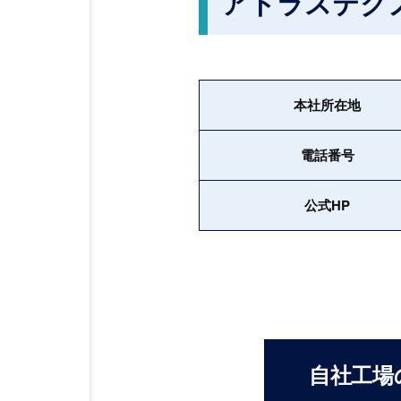
アトラステク
本社所在地
電話番号
公式HP
⾃社⼯場