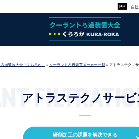
自社
トろ過装置大全「くらろか」
»
クーラントろ過装置メーカー一覧
»
アトラステクノサ
アトラステクノサービ
研削加工の課題を解決できる